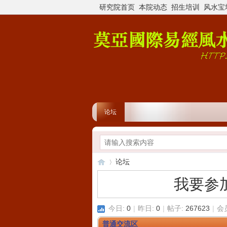
研究院首页
本院动态
招生培训
风水宝
论坛
论坛
我要参
莫
»
今日:
0
|
昨日:
0
|
帖子:
267623
|
会
普通交流区