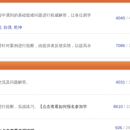
程中遇到的基础疑难问题进行权威解答，让各位易学
4040
/
易
,
自强
,
乾坤
要针对案例进行批断，由提供者反馈实情，以提高水
7086
/
交流及问题解答。
4031
/
进行批断，实战练习。
【点击查看如何报名参加学
8610
/
1
506
/ 2