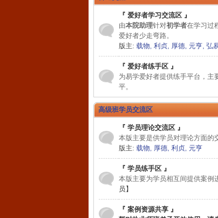
『 爱好者学习交流区 』
由
本院助理
针对
初学者
在学习过
爱好者少走弯路。
版主:
载物
,
利贞
,
厚德
,
元亨
,
弘
『 爱好者练手区 』
亚
为易学爱好者提供练手平台，主
平。
高级班学员交流区
『 学员理论交流区 』
本版主要是供学员对理论方面的
版主:
载物
,
厚德
,
利贞
,
元亨
『 学员练手区 』
国
本版主要为学员相互间提供案例
员】
『 案例资源共享 』